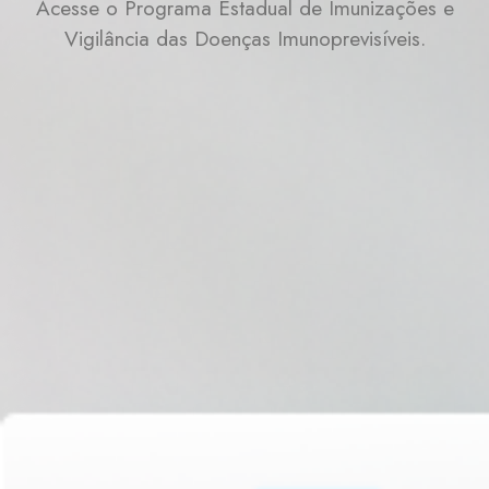
Acesse o Programa Estadual de Imunizações e
Vigilância das Doenças Imunoprevisíveis.